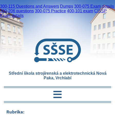
300-115 Questions and Answers
Dumps
300-075 Exam details
300-206 questions
300-075 Practice
400-101 exam
CISSP
Exam details
Střední škola strojírenská a elektrotechnická Nová
Paka, Vrchlabí
Rubrika: