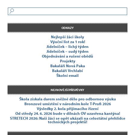
ODKAZY
Nejlepší žáci školy
Výuční list za 1 rok!
Jídelníček – lichý týden
Jídelníček – sudý týden
Objednávání a rušení obědů
Projekty
Bakaláři Nová Paka
Bakaláři Vrchlabí
Školní email
NEJNOVĚJŠÍ PŘÍSPĚVKY
Škola získala darem sněžné dělo pro odbornou výuku
Bronzové umístění v národním kole T-Profi 2026
Výsledky 2. kola přijímacího řízení
Od středy 24. 6. 2026 bude v dílnách OV uzavřena kantýna!
STRETECH 2026: Naši žáci se opět ukázali na celostátní přehlídce
technických projektů!