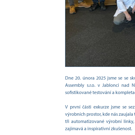
Dne 20. února 2025 jsme se se s
Assembly s.r.o. v Jablonci nad N
sofistikované testování a kompletac
V první části exkurze jsme se sez
výrobních prostor, kde nás zaujal
tři automatizované výrobní linky
zajímavá a inspirativní zkušenost.