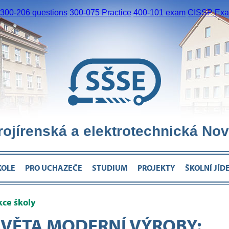
300-206 questions
300-075 Practice
400-101 exam
CISSP Exam
trojírenská a elektrotechnická Nov
KOLE
PRO UCHAZEČE
STUDIUM
PROJEKTY
ŠKOLNÍ JÍD
kce školy
SVĚTA MODERNÍ VÝROBY: