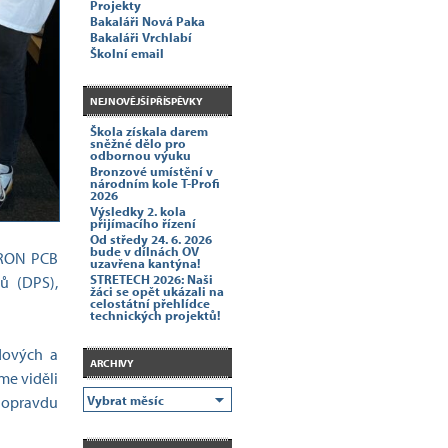
Projekty
Bakaláři Nová Paka
Bakaláři Vrchlabí
Školní email
NEJNOVĚJŠÍ PŘÍSPĚVKY
Škola získala darem
sněžné dělo pro
odbornou výuku
Bronzové umístění v
národním kole T-Profi
2026
Výsledky 2. kola
přijímacího řízení
Od středy 24. 6. 2026
bude v dílnách OV
TRON PCB
uzavřena kantýna!
STRETECH 2026: Naši
jů (DPS),
žáci se opět ukázali na
celostátní přehlídce
technických projektů!
adových a
ARCHIVY
me viděli
o opravdu