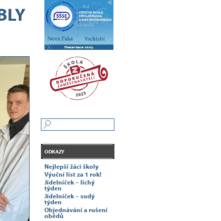
BLY
ODKAZY
Nejlepší žáci školy
Výuční list za 1 rok!
Jídelníček – lichý
týden
Jídelníček – sudý
týden
Objednávání a rušení
obědů