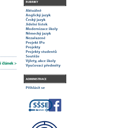
RUBRIKY
Aktuálně
Anglický jazyk
Český jazyk
Jídelní lístek
Modernizace školy
Německý jazyk
Nezařazené
Projekt IPo
Projekty
Projekty studentů
Soutěže
Výlety, akce školy
í článek >
Vyučovací předměty
ADMINISTRACE
Přihlásit se