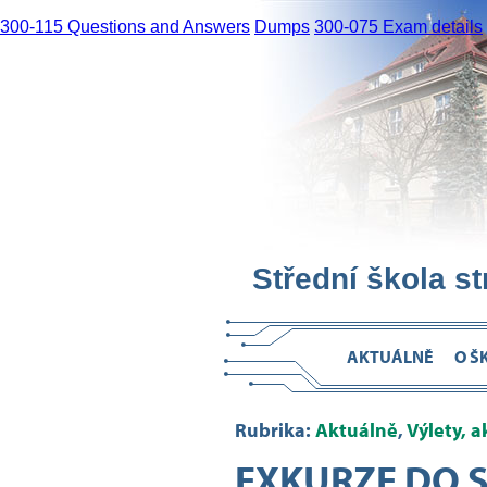
300-115 Questions and Answers
Dumps
300-075 Exam details
Střední škola s
AKTUÁLNĚ
O Š
Rubrika:
Aktuálně
,
Výlety, a
EXKURZE DO 