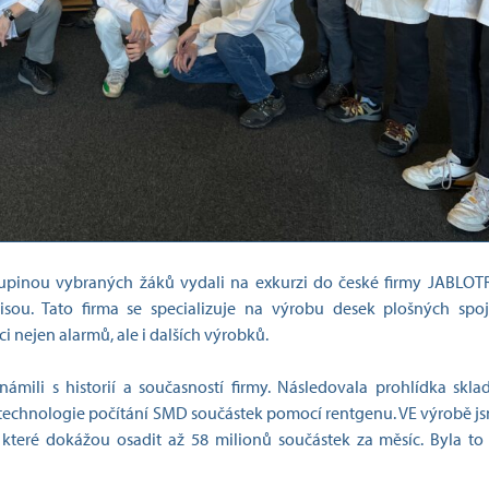
kupinou vybraných žáků vydali na exkurzi do české firmy JABLO
isou. Tato firma se specializuje na výrobu desek plošných spo
i nejen alarmů, ale i dalších výrobků.
námili s historií a současností firmy. Následovala prohlídka skl
a technologie počítání SMD součástek pomocí rentgenu. VE výrobě js
, které dokážou osadit až 58 milionů součástek za měsíc. Byla t