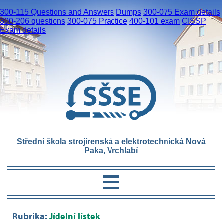
300-115 Questions and Answers
Dumps
300-075 Exam details
300-206 questions
300-075 Practice
400-101 exam
CISSP
Exam details
Střední škola strojírenská a elektrotechnická Nová
Paka, Vrchlabí
Rubrika:
Jídelní lístek