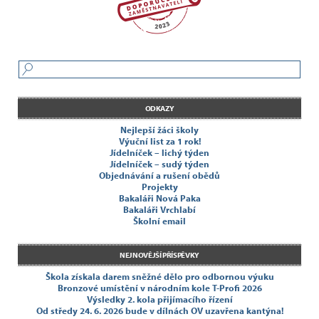
ODKAZY
Nejlepší žáci školy
Výuční list za 1 rok!
Jídelníček – lichý týden
Jídelníček – sudý týden
Objednávání a rušení obědů
Projekty
Bakaláři Nová Paka
Bakaláři Vrchlabí
Školní email
NEJNOVĚJŠÍ PŘÍSPĚVKY
Škola získala darem sněžné dělo pro odbornou výuku
Bronzové umístění v národním kole T-Profi 2026
Výsledky 2. kola přijímacího řízení
Od středy 24. 6. 2026 bude v dílnách OV uzavřena kantýna!