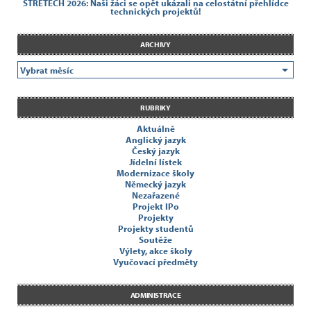
STRETECH 2026: Naši žáci se opět ukázali na celostátní přehlídce
technických projektů!
ARCHIVY
RUBRIKY
Aktuálně
Anglický jazyk
Český jazyk
Jídelní lístek
Modernizace školy
Německý jazyk
Nezařazené
Projekt IPo
Projekty
Projekty studentů
Soutěže
Výlety, akce školy
Vyučovací předměty
ADMINISTRACE