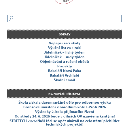
ODKAZY
Nejlepší žáci školy
Výuční list za 1 rok!
Jídelníček – lichý týden
Jídelníček – sudý týden
Objednávání a rušení obědů
Projekty
Bakaláři Nová Paka
Bakaláři Vrchlabí
Školní email
NEJNOVĚJŠÍ PŘÍSPĚVKY
Škola získala darem sněžné dělo pro odbornou výuku
Bronzové umístění v národním kole T-Profi 2026
Výsledky 2. kola přijímacího řízení
Od středy 24. 6. 2026 bude v dílnách OV uzavřena kantýna!
STRETECH 2026: Naši žáci se opět ukázali na celostátní přehlídce
technických projektů!