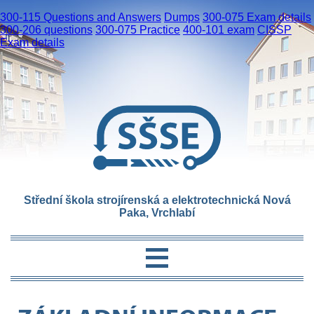
300-115 Questions and Answers
Dumps
300-075 Exam details
300-206 questions
300-075 Practice
400-101 exam
CISSP
Exam details
Střední škola strojírenská a elektrotechnická Nová
Paka, Vrchlabí