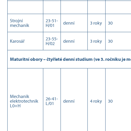
Strojní
23-51-
denní
3 roky
30
mechanik
H/01
23-55-
Karosář
denní
3 roky
30
H/02
Maturitní obory – čtyřleté denní studium (ve 3. ročníku je mo
Mechanik
26-41-
elektrotechnik
denní
4 roky
30
L/01
L0+H