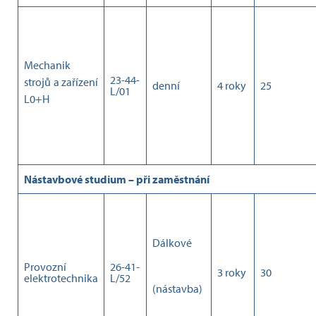
Mechanik
23-44-
strojů a zařízení
denní
4 roky
25
L/01
L0+H
Nástavbové studium – při zaměstnání
Dálkové
Provozní
26-41-
3 roky
30
elektrotechnika
L/52
(nástavba)