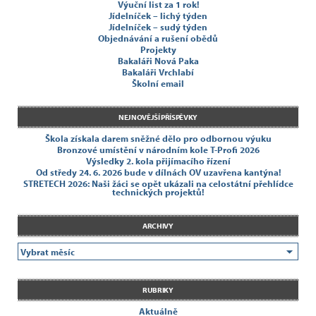
Výuční list za 1 rok!
Jídelníček – lichý týden
Jídelníček – sudý týden
Objednávání a rušení obědů
Projekty
Bakaláři Nová Paka
Bakaláři Vrchlabí
Školní email
NEJNOVĚJŠÍ PŘÍSPĚVKY
Škola získala darem sněžné dělo pro odbornou výuku
Bronzové umístění v národním kole T-Profi 2026
Výsledky 2. kola přijímacího řízení
Od středy 24. 6. 2026 bude v dílnách OV uzavřena kantýna!
STRETECH 2026: Naši žáci se opět ukázali na celostátní přehlídce
technických projektů!
ARCHIVY
RUBRIKY
Aktuálně