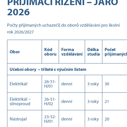
PŘIJÍMACÍ ŘÍZENÍ – JARO
2026
Počty přijímaných uchazečů do oborů vzdělávání pro školní
rok 2026/2027
Kód
Forma
Délka
Počet
Obor
oboru
vzdělávání
studia
přijímanýc
Učební obory – tříleté s výučním listem
26-51-
Elektrikář
denní
3 roky
30
H/01
Elektrikář –
26-51-
denní
3 roky
21
silnoproud
H/02
23-52-
Nástrojař
denní
3 roky
20
H/01