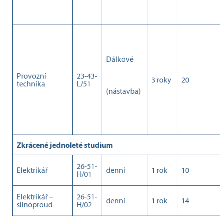
Dálkové
Provozní
23-43-
3 roky
20
technika
L/51
(nástavba)
Zkrácené jednoleté studium
26-51-
Elektrikář
denní
1 rok
10
H/01
Elektrikář –
26-51-
denní
1 rok
14
silnoproud
H/02