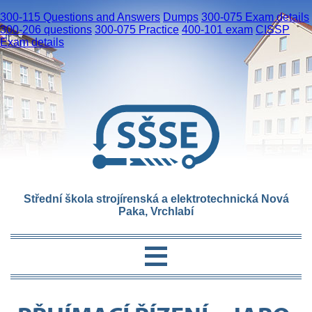
300-115 Questions and Answers
Dumps
300-075 Exam details
300-206 questions
300-075 Practice
400-101 exam
CISSP
Exam details
Střední škola strojírenská a elektrotechnická Nová
Paka, Vrchlabí