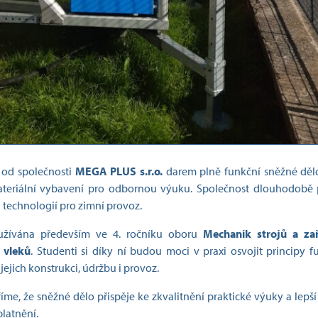
 od společnosti
MEGA PLUS s.r.o.
darem plně funkční sněžné dě
materiální vybavení pro odbornou výuku. Společnost dlouhodobě 
a technologií pro zimní provoz.
žívána především ve 4. ročníku oboru
Mechanik strojů a zař
 vleků
. Studenti si díky ní budou moci v praxi osvojit principy 
ejich konstrukci, údržbu i provoz.
íme, že sněžné dělo přispěje ke zkvalitnění praktické výuky a lepší
latnění.