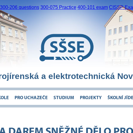
300-206 questions
300-075 Practice
400-101 exam
CISSP Exam
trojírenská a elektrotechnická Nov
KOLE
PRO UCHAZEČE
STUDIUM
PROJEKTY
ŠKOLNÍ JÍD
LA DAREM SNĚŽNÉ DĚLO PR