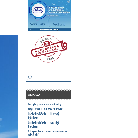
ODKAZY
Nejlepší žáci školy
Výuční list za 1 rok!
Jídelníček – lichý
týden
Jídelníček – sudý
týden
Objednávání a rušení
obědů