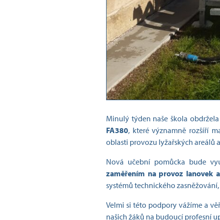
Minulý týden naše škola obdržela
FA380
, které významně rozšíří 
oblasti provozu lyžařských areálů 
Nová učební pomůcka bude vyu
zaměřením na provoz lanovek a
systémů technického zasněžování, j
Velmi si této podpory vážíme a věř
našich žáků na budoucí profesní up