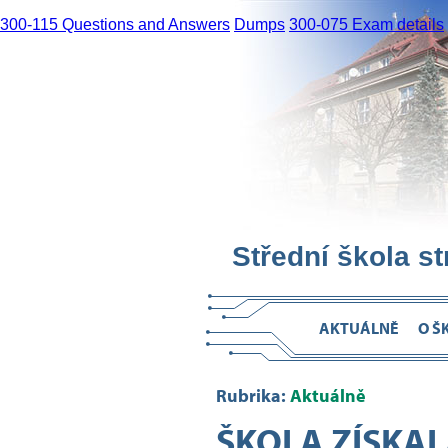
300-115 Questions and Answers
Dumps
300-075 Exam details
Střední škola s
AKTUÁLNĚ
O Š
Rubrika:
Aktuálně
ŠKOLA ZÍSKA