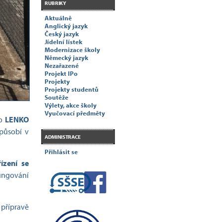
RUBRIKY
Aktuálně
Anglický jazyk
Český jazyk
Jídelní lístek
Modernizace školy
Německý jazyk
Nezařazené
Projekt IPo
Projekty
Projekty studentů
Soutěže
Výlety, akce školy
Vyučovací předměty
lo
LENKO
působí v
ADMINISTRACE
Přihlásit se
ízení se
fungování
 přípravě