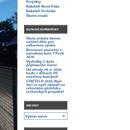
Projekty
Bakaláři Nová Paka
Bakaláři Vrchlabí
Školní email
NEJNOVĚJŠÍ PŘÍSPĚVKY
Škola získala darem
sněžné dělo pro
odbornou výuku
Bronzové umístění v
národním kole T-Profi
2026
Výsledky 2. kola
přijímacího řízení
Od středy 24. 6. 2026
bude v dílnách OV
uzavřena kantýna!
STRETECH 2026: Naši
žáci se opět ukázali na
celostátní přehlídce
technických projektů!
ARCHIVY