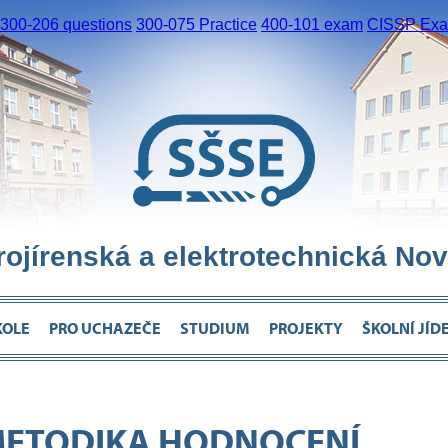
300-206 questions
300-075 Practice
400-101 exam
CISSP Exam
trojírenská a elektrotechnická Nov
KOLE
PRO UCHAZEČE
STUDIUM
PROJEKTY
ŠKOLNÍ JÍD
METODIKA HODNOCENÍ