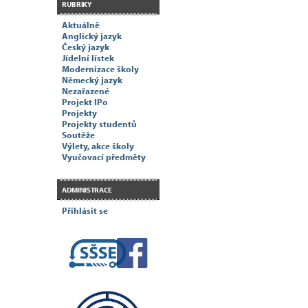
RUBRIKY
Aktuálně
Anglický jazyk
Český jazyk
Jídelní lístek
Modernizace školy
Německý jazyk
Nezařazené
Projekt IPo
Projekty
Projekty studentů
Soutěže
Výlety, akce školy
Vyučovací předměty
ADMINISTRACE
Přihlásit se