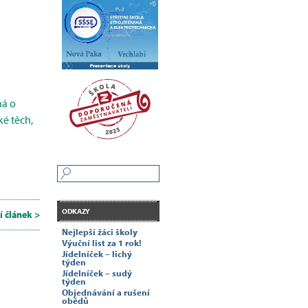
ná o
ké těch,
ODKAZY
í článek >
Nejlepší žáci školy
Výuční list za 1 rok!
Jídelníček – lichý
týden
Jídelníček – sudý
týden
Objednávání a rušení
obědů