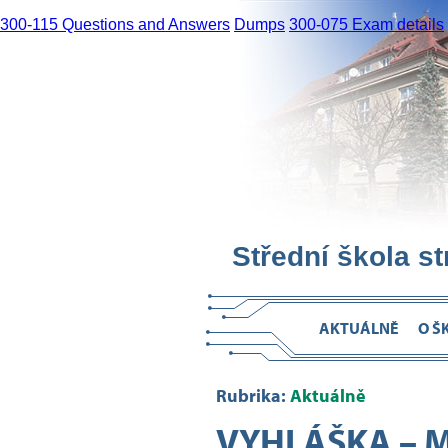
300-115 Questions and Answers
Dumps
300-075 Exam details
Střední škola s
AKTUÁLNĚ
O Š
Rubrika:
Aktuálně
VYHLÁŠKA – 