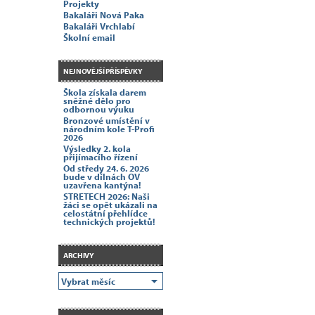
Projekty
Bakaláři Nová Paka
Bakaláři Vrchlabí
Školní email
NEJNOVĚJŠÍ PŘÍSPĚVKY
Škola získala darem
sněžné dělo pro
odbornou výuku
Bronzové umístění v
národním kole T-Profi
2026
Výsledky 2. kola
přijímacího řízení
Od středy 24. 6. 2026
bude v dílnách OV
uzavřena kantýna!
STRETECH 2026: Naši
žáci se opět ukázali na
celostátní přehlídce
technických projektů!
ARCHIVY