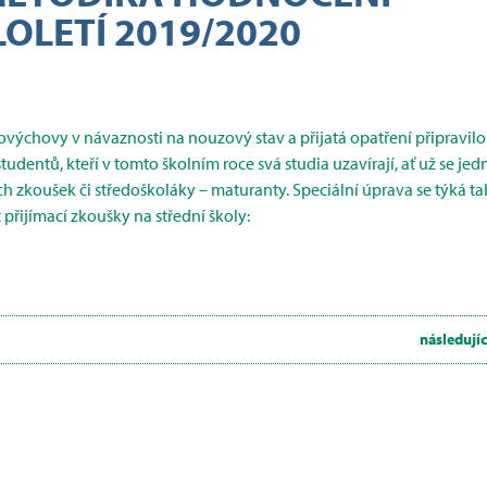
OLETÍ 2019/2020
lovýchovy v návaznosti na nouzový stav a přijatá opatření připravilo
studentů, kteří v tomto školním roce svá studia uzavírají, ať už se jed
 zkoušek či středoškoláky – maturanty. Speciální úprava se týká ta
 přijímací zkoušky na střední školy:
následujíc