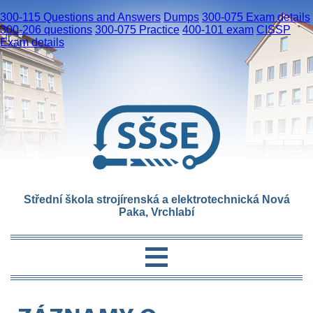
300-115 Questions and Answers
Dumps
300-075 Exam details
300-206 questions
300-075 Practice
400-101 exam
CISSP
Exam details
Střední škola strojírenská a elektrotechnická Nová
Paka, Vrchlabí