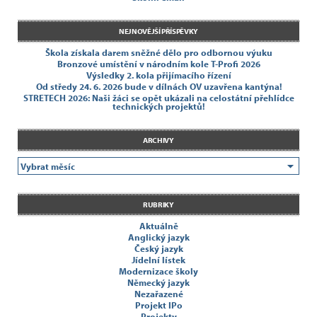
NEJNOVĚJŠÍ PŘÍSPĚVKY
Škola získala darem sněžné dělo pro odbornou výuku
Bronzové umístění v národním kole T-Profi 2026
Výsledky 2. kola přijímacího řízení
Od středy 24. 6. 2026 bude v dílnách OV uzavřena kantýna!
STRETECH 2026: Naši žáci se opět ukázali na celostátní přehlídce
technických projektů!
ARCHIVY
RUBRIKY
Aktuálně
Anglický jazyk
Český jazyk
Jídelní lístek
Modernizace školy
Německý jazyk
Nezařazené
Projekt IPo
Projekty