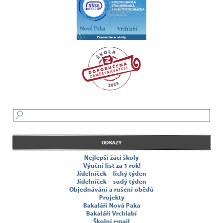
ODKAZY
Nejlepší žáci školy
Výuční list za 1 rok!
Jídelníček – lichý týden
Jídelníček – sudý týden
Objednávání a rušení obědů
Projekty
Bakaláři Nová Paka
Bakaláři Vrchlabí
Školní email