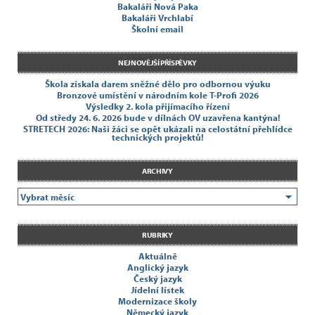
Bakaláři Nová Paka
Bakaláři Vrchlabí
Školní email
NEJNOVĚJŠÍ PŘÍSPĚVKY
Škola získala darem sněžné dělo pro odbornou výuku
Bronzové umístění v národním kole T-Profi 2026
Výsledky 2. kola přijímacího řízení
Od středy 24. 6. 2026 bude v dílnách OV uzavřena kantýna!
STRETECH 2026: Naši žáci se opět ukázali na celostátní přehlídce
technických projektů!
ARCHIVY
RUBRIKY
Aktuálně
Anglický jazyk
Český jazyk
Jídelní lístek
Modernizace školy
Německý jazyk