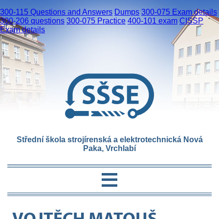
300-115 Questions and Answers
Dumps
300-075 Exam details
300-206 questions
300-075 Practice
400-101 exam
CISSP
Exam details
Střední škola strojírenská a elektrotechnická Nová
Paka, Vrchlabí
VOJTĚCH MATOUŠ