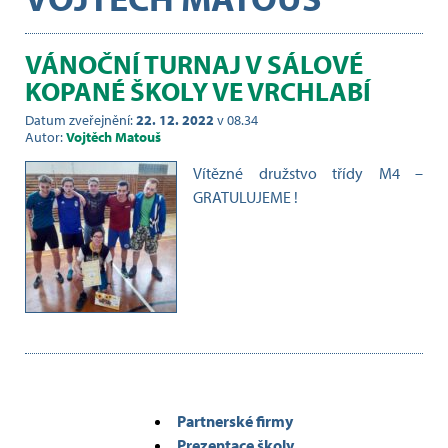
VÁNOČNÍ TURNAJ V SÁLOVÉ
KOPANÉ ŠKOLY VE VRCHLABÍ
Datum zveřejnění:
22. 12. 2022
v 08.34
Autor:
Vojtěch Matouš
Vítězné družstvo třídy M4 –
GRATULUJEME !
Partnerské firmy
Prezentace školy