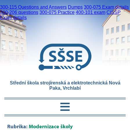
300-115 Questions and Answers
Dumps
300-075 Exam details
300-206 questions
300-075 Practice
400-101 exam
CISSP
Exam details
Střední škola strojírenská a elektrotechnická Nová
Paka, Vrchlabí
Rubrika:
Modernizace školy