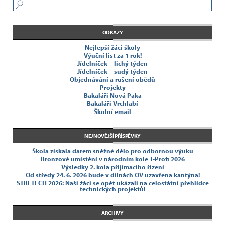
ODKAZY
Nejlepší žáci školy
Výuční list za 1 rok!
Jídelníček – lichý týden
Jídelníček – sudý týden
Objednávání a rušení obědů
Projekty
Bakaláři Nová Paka
Bakaláři Vrchlabí
Školní email
NEJNOVĚJŠÍ PŘÍSPĚVKY
Škola získala darem sněžné dělo pro odbornou výuku
Bronzové umístění v národním kole T-Profi 2026
Výsledky 2. kola přijímacího řízení
Od středy 24. 6. 2026 bude v dílnách OV uzavřena kantýna!
STRETECH 2026: Naši žáci se opět ukázali na celostátní přehlídce
technických projektů!
ARCHIVY