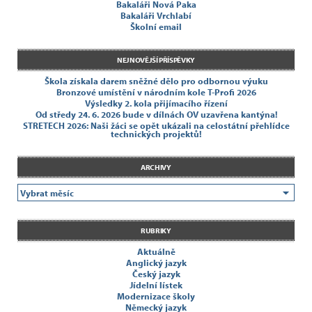
Bakaláři Nová Paka
Bakaláři Vrchlabí
Školní email
NEJNOVĚJŠÍ PŘÍSPĚVKY
Škola získala darem sněžné dělo pro odbornou výuku
Bronzové umístění v národním kole T-Profi 2026
Výsledky 2. kola přijímacího řízení
Od středy 24. 6. 2026 bude v dílnách OV uzavřena kantýna!
STRETECH 2026: Naši žáci se opět ukázali na celostátní přehlídce
technických projektů!
ARCHIVY
RUBRIKY
Aktuálně
Anglický jazyk
Český jazyk
Jídelní lístek
Modernizace školy
Německý jazyk