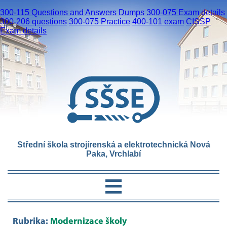
300-115 Questions and Answers
Dumps
300-075 Exam details
300-206 questions
300-075 Practice
400-101 exam
CISSP
Exam details
Střední škola strojírenská a elektrotechnická Nová
Paka, Vrchlabí
Rubrika:
Modernizace školy