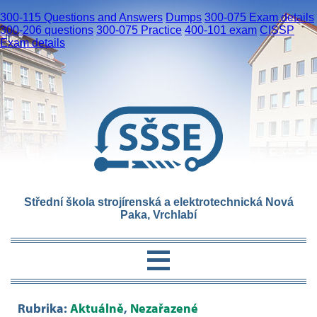
300-115 Questions and Answers
Dumps
300-075 Exam details
300-206 questions
300-075 Practice
400-101 exam
CISSP
Exam details
Střední škola strojírenská a elektrotechnická Nová
Paka, Vrchlabí
Rubrika:
Aktuálně
,
Nezařazené