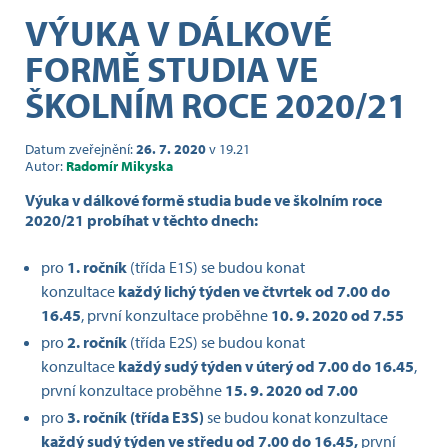
VÝUKA V DÁLKOVÉ
FORMĚ STUDIA VE
ŠKOLNÍM ROCE 2020/21
Datum zveřejnění:
26. 7. 2020
v 19.21
Autor:
Radomír Mikyska
Výuka v dálkové formě studia bude ve školním roce
2020/21 probíhat v těchto dnech:
pro
1. ročník
(třída E1S) se budou konat
konzultace
každý lichý týden ve čtvrtek od 7.00 do
16.45
, první konzultace proběhne
10. 9. 2020 od 7.55
pro
2. ročník
(třída E2S) se budou konat
konzultace
každý sudý týden v úterý od 7.00 do 16.45
,
první konzultace proběhne
15. 9. 2020 od 7.00
pro
3. ročník (třída E3S)
se budou konat konzultace
každý sudý týden ve středu od 7.00 do 16.45,
první