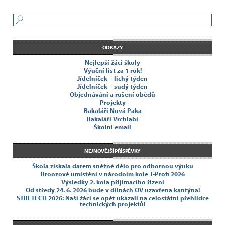
ODKAZY
Nejlepší žáci školy
Výuční list za 1 rok!
Jídelníček – lichý týden
Jídelníček – sudý týden
Objednávání a rušení obědů
Projekty
Bakaláři Nová Paka
Bakaláři Vrchlabí
Školní email
NEJNOVĚJŠÍ PŘÍSPĚVKY
Škola získala darem sněžné dělo pro odbornou výuku
Bronzové umístění v národním kole T-Profi 2026
Výsledky 2. kola přijímacího řízení
Od středy 24. 6. 2026 bude v dílnách OV uzavřena kantýna!
STRETECH 2026: Naši žáci se opět ukázali na celostátní přehlídce
technických projektů!