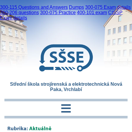
300-115 Questions and Answers
Dumps
300-075 Exam details
300-206 questions
300-075 Practice
400-101 exam
CISSP
Exam details
Střední škola strojírenská a elektrotechnická Nová
Paka, Vrchlabí
Rubrika:
Aktuálně