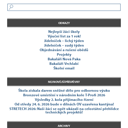
ODKAZY
Nejlepší žáci školy
Výuční list za 1 rok!
Jídelníček – lichý týden
Jídelníček – sudý týden
Objednávání a rušení obědů
Projekty
Bakaláři Nová Paka
Bakaláři Vrchlabí
Školní email
NEJNOVĚJŠÍ PŘÍSPĚVKY
Škola získala darem sněžné dělo pro odbornou výuku
Bronzové umístění v národním kole T-Profi 2026
Výsledky 2. kola přijímacího řízení
Od středy 24. 6. 2026 bude v dílnách OV uzavřena kantýna!
STRETECH 2026: Naši žáci se opět ukázali na celostátní přehlídce
technických projektů!
ARCHIVY