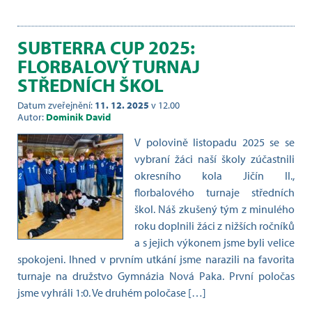
SUBTERRA CUP 2025:
FLORBALOVÝ TURNAJ
STŘEDNÍCH ŠKOL
Datum zveřejnění:
11. 12. 2025
v 12.00
Autor:
Dominik David
V polovině listopadu 2025 se se
vybraní žáci naší školy zúčastnili
okresního kola Jičín II.,
florbalového turnaje středních
škol. Náš zkušený tým z minulého
roku doplnili žáci z nižších ročníků
a s jejich výkonem jsme byli velice
spokojeni. Ihned v prvním utkání jsme narazili na favorita
turnaje na družstvo Gymnázia Nová Paka. První poločas
jsme vyhráli 1:0. Ve druhém poločase […]