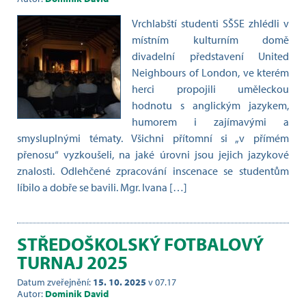
Vrchlabští studenti SŠSE zhlédli v
místním kulturním domě
divadelní představení United
Neighbours of London, ve kterém
herci propojili uměleckou
hodnotu s anglickým jazykem,
humorem i zajímavými a
smysluplnými tématy. Všichni přítomní si „v přímém
přenosu“ vyzkoušeli, na jaké úrovni jsou jejich jazykové
znalosti. Odlehčené zpracování inscenace se studentům
líbilo a dobře se bavili. Mgr. Ivana […]
STŘEDOŠKOLSKÝ FOTBALOVÝ
TURNAJ 2025
Datum zveřejnění:
15. 10. 2025
v 07.17
Autor:
Dominik David