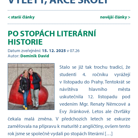
< starší články
novější články >
PO STOPÁCH LITERÁRNÍ
HISTORIE
Datum zveřejnění:
15. 12. 2025
v 07.26
Autor:
Dominik David
Stalo se již tak trochu tradicí, že
studenti 4. ročníku vyrážejí
v listopadu do Prahy. Tentokrát se
návštěva hlavního města
uskutečnila 12. listopadu pod
vedením Mgr. Renaty Němcové a
Evy Jiránkové. Letos ale čtvrťáky
čekala malá změna. V předchozích letech se exkurze
zaměřovala na přípravu k maturitě z angličtiny, ovšem tento
rok jsme se společně vydali po stopách literární […]