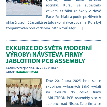
ročníků. Kurzu se zúčastnilo
celkem 33 žáků ze školy v Nové
Pace i Vrchlabí a podle pozitivních
ohlasů všech účastníků se tato školní akce vydařila. Kurz byl
zorganizován pod vedením instruktorů Mgr. […]
EXKURZE DO SVĚTA MODERNÍ
VÝROBY: NÁVŠTĚVA FIRMY
JABLOTRON PCB ASSEMBLY
Datum zveřejnění:
4. 3. 2025
v 10.47
Autor:
Dominik David
Dne 20. února 2025 jsme se se
skupinou vybraných žáků vydali
na exkurzi do české firmy
JABLOTRON PCB Assembly s.r.o. v
Jablonci nad Nisou. Tato firma se