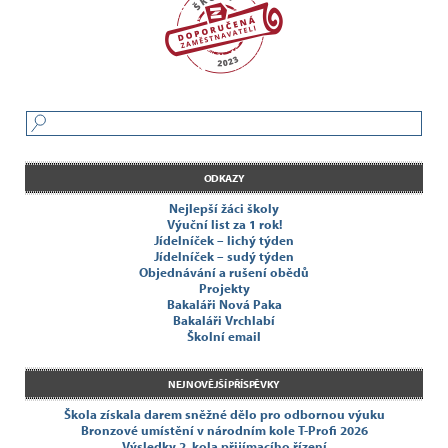
ODKAZY
Nejlepší žáci školy
Výuční list za 1 rok!
Jídelníček – lichý týden
Jídelníček – sudý týden
Objednávání a rušení obědů
Projekty
Bakaláři Nová Paka
Bakaláři Vrchlabí
Školní email
NEJNOVĚJŠÍ PŘÍSPĚVKY
Škola získala darem sněžné dělo pro odbornou výuku
Bronzové umístění v národním kole T-Profi 2026
Výsledky 2. kola přijímacího řízení