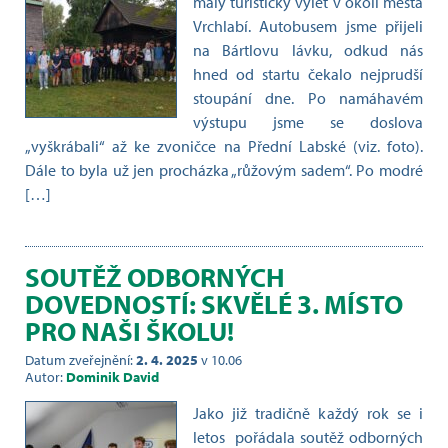
malý turistický výlet v okolí města
Vrchlabí. Autobusem jsme přijeli
na Bártlovu lávku, odkud nás
hned od startu čekalo nejprudší
stoupání dne. Po namáhavém
výstupu jsme se doslova
„vyškrábali“ až ke zvoničce na Přední Labské (viz. foto).
Dále to byla už jen procházka „růžovým sadem“. Po modré
[…]
SOUTĚŽ ODBORNÝCH
DOVEDNOSTÍ: SKVĚLÉ 3. MÍSTO
PRO NAŠI ŠKOLU!
Datum zveřejnění:
2. 4. 2025
v 10.06
Autor:
Dominik David
Jako již tradičně každý rok se i
letos pořádala soutěž odborných