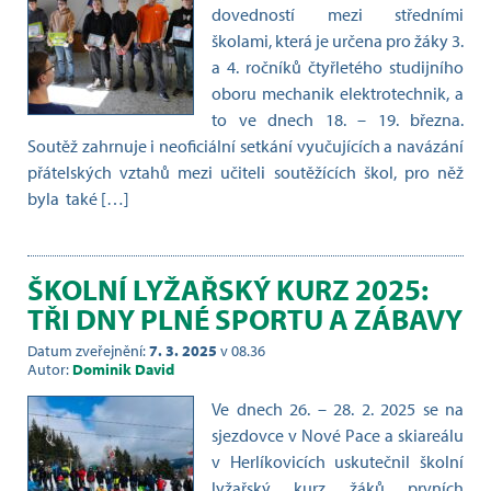
dovedností mezi středními
školami, která je určena pro žáky 3.
a 4. ročníků čtyřletého studijního
oboru mechanik elektrotechnik, a
to ve dnech 18. – 19. března.
Soutěž zahrnuje i neoficiální setkání vyučujících a navázání
přátelských vztahů mezi učiteli soutěžících škol, pro něž
byla také […]
ŠKOLNÍ LYŽAŘSKÝ KURZ 2025:
TŘI DNY PLNÉ SPORTU A ZÁBAVY
Datum zveřejnění:
7. 3. 2025
v 08.36
Autor:
Dominik David
Ve dnech 26. – 28. 2. 2025 se na
sjezdovce v Nové Pace a skiareálu
v Herlíkovicích uskutečnil školní
lyžařský kurz žáků prvních