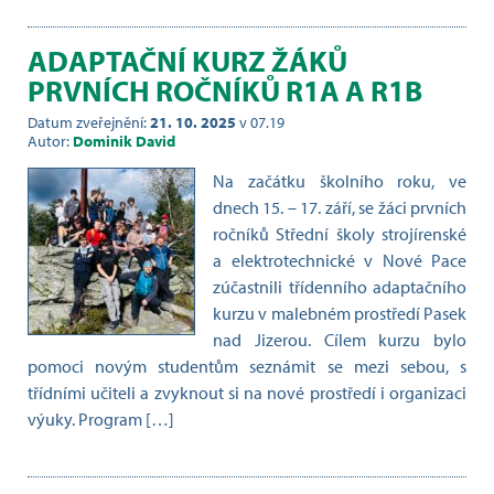
ADAPTAČNÍ KURZ ŽÁKŮ
PRVNÍCH ROČNÍKŮ R1A A R1B
Datum zveřejnění:
21. 10. 2025
v 07.19
Autor:
Dominik David
Na začátku školního roku, ve
dnech 15. – 17. září, se žáci prvních
ročníků Střední školy strojírenské
a elektrotechnické v Nové Pace
zúčastnili třídenního adaptačního
kurzu v malebném prostředí Pasek
nad Jizerou. Cílem kurzu bylo
pomoci novým studentům seznámit se mezi sebou, s
třídními učiteli a zvyknout si na nové prostředí i organizaci
výuky. Program […]