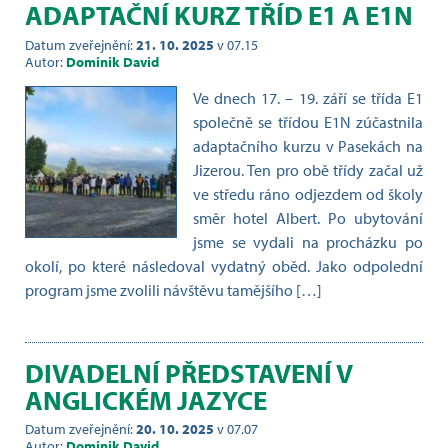
ADAPTAČNÍ KURZ TŘÍD E1 A E1N
Datum zveřejnění:
21. 10. 2025
v 07.15
Autor:
Dominik David
Ve dnech 17. – 19. září se třída E1
společně se třídou E1N zúčastnila
adaptačního kurzu v Pasekách na
Jizerou. Ten pro obě třídy začal už
ve středu ráno odjezdem od školy
směr hotel Albert. Po ubytování
jsme se vydali na procházku po
okolí, po které následoval vydatný oběd. Jako odpolední
program jsme zvolili návštěvu tamějšího […]
DIVADELNÍ PŘEDSTAVENÍ V
ANGLICKÉM JAZYCE
Datum zveřejnění:
20. 10. 2025
v 07.07
Autor:
Dominik David