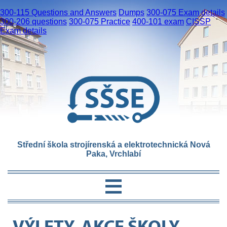
300-115 Questions and Answers
Dumps
300-075 Exam details
300-206 questions
300-075 Practice
400-101 exam
CISSP
Exam details
Střední škola strojírenská a elektrotechnická Nová
Paka, Vrchlabí
VÝLETY, AKCE ŠKOLY