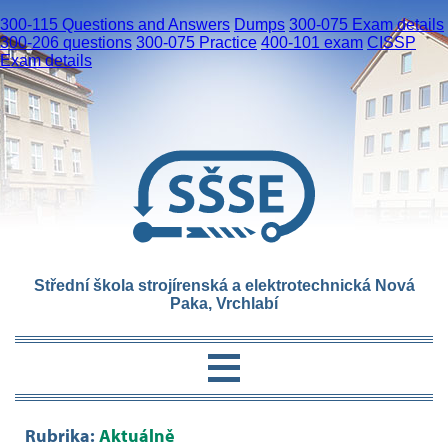
300-115 Questions and Answers
Dumps
300-075 Exam details
300-206 questions
300-075 Practice
400-101 exam
CISSP
Exam details
Střední škola strojírenská a elektrotechnická Nová
Paka, Vrchlabí
Rubrika:
Aktuálně