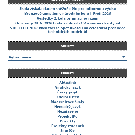
Škola získala darem sněžné dělo pro odbornou výuku
Bronzové umístění v národním kole T-Profi 2026
Výsledky 2. kola přijímacího řízení
Od středy 24. 6. 2026 bude v dílnách OV uzavřena kantýna!
STRETECH 2026: Naši žáci se opět ukázali na celostátní přehlídce
technických projektů!
ARCHIVY
RUBRIKY
Aktuálně
Anglický jazyk
Český jazyk
Jídelní lístek
Modernizace školy
Německý jazyk
Nezařazené
Projekt IPo
Projekty
Projekty studentů
Soutěže