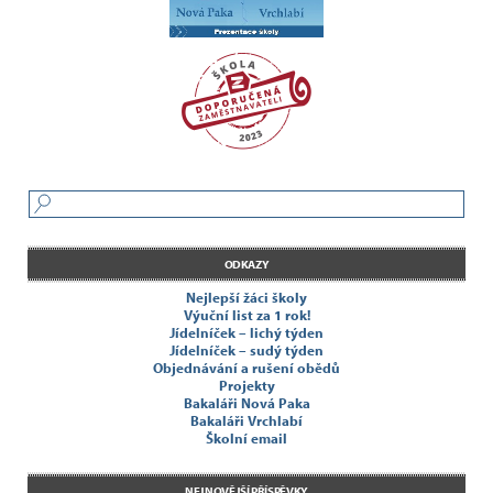
ODKAZY
Nejlepší žáci školy
Výuční list za 1 rok!
Jídelníček – lichý týden
Jídelníček – sudý týden
Objednávání a rušení obědů
Projekty
Bakaláři Nová Paka
Bakaláři Vrchlabí
Školní email
NEJNOVĚJŠÍ PŘÍSPĚVKY